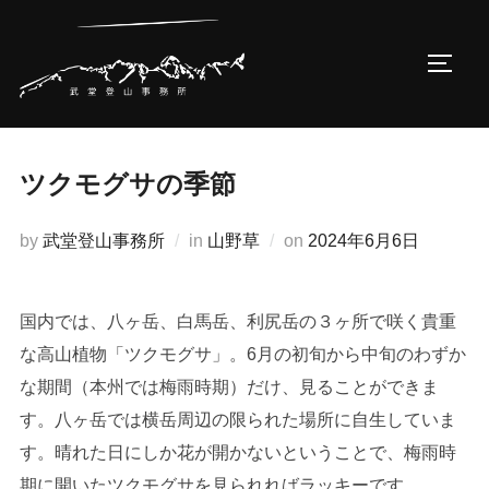
コ
ン
サイド
テ
ン
ツ
へ
ツクモグサの季節
ス
キ
投
by
武堂登山事務所
in
山野草
on
2024年6月6日
ッ
稿
プ
日:
国内では、八ヶ岳、白馬岳、利尻岳の３ヶ所で咲く貴重
な高山植物「ツクモグサ」。6月の初旬から中旬のわずか
な期間（本州では梅雨時期）だけ、見ることができま
す。八ヶ岳では横岳周辺の限られた場所に自生していま
す。晴れた日にしか花が開かないということで、梅雨時
期に開いたツクモグサを見られればラッキーです。