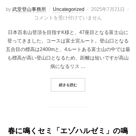
投
by
武堂登山事務所
Uncategorized
2025年7月21日
稿
コメントを受け付けていません
日:
日本百名山登頂を目指すK様と、47座目となる富士山に
登ってきました。コースは富士宮ルート。登山口となる
五合目の標高は2400mと、4ルートある富士山の中では最
も標高が高い登山口となるため、距離は短いですが高山
病になるリス …
“富士山プライベートガイド（2025.0
続きを読む
春に鳴くセミ「エゾハルゼミ」の鳴