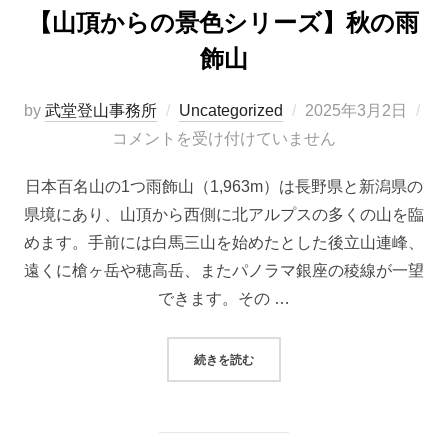
【山頂からの景色シリーズ】秋の雨
飾山
投
by
武堂登山事務所
Uncategorized
2025年3月2日
稿
コメントを受け付けていません
日:
日本百名山の1つ雨飾山（1,963m）は長野県と新潟県の
県境にあり、山頂から西側に北アルプスの多くの山を臨
めます。手前には白馬三山を始めたとした後立山連峰、
遠くに槍ヶ岳や穂高岳、またパノラマ銀座の稜線が一望
できます。その …
“【山頂からの景色シリーズ】秋の雨
続きを読む