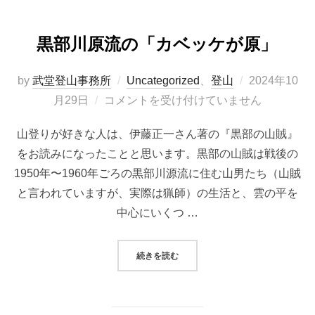
黒部川原流の「カベッケが原」
投
by
武堂登山事務所
Uncategorized
、
登山
2024年10
稿
月29日
コメントを受け付けていません
日:
山登りが好きな人は、伊藤正一さん著の『黒部の山賊』
をお読みになったことと思います。黒部の山賊は戦後の
1950年〜1960年ごろの黒部川源流に住む山男たち（山賊
と言われていますが、実際は猟師）の生活と、雲の平を
中心にいくつ …
“黒部川原流の「カベッケが原」”
続きを読む