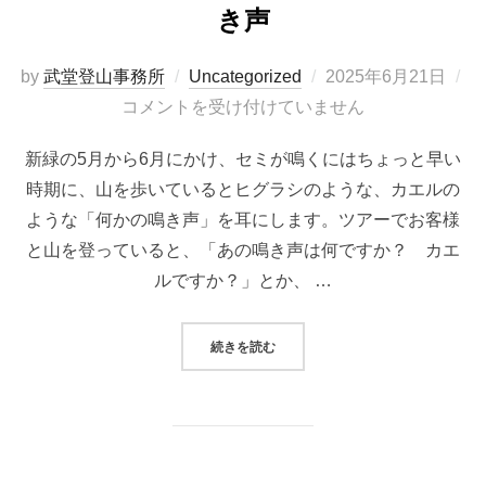
き声
投
by
武堂登山事務所
Uncategorized
2025年6月21日
稿
コメントを受け付けていません
日:
新緑の5月から6月にかけ、セミが鳴くにはちょっと早い
時期に、山を歩いているとヒグラシのような、カエルの
ような「何かの鳴き声」を耳にします。ツアーでお客様
と山を登っていると、「あの鳴き声は何ですか？ カエ
ルですか？」とか、 …
“春に鳴くセミ「エゾハルゼミ」の鳴
続きを読む