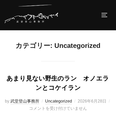
コ
ン
サイド
テ
ン
ツ
へ
カテゴリー:
Uncategorized
ス
キ
ッ
プ
あまり見ない野生のラン オノエラ
ンとコケイラン
投
by
武堂登山事務所
Uncategorized
2026年6月28日
稿
コメントを受け付けていません
日: