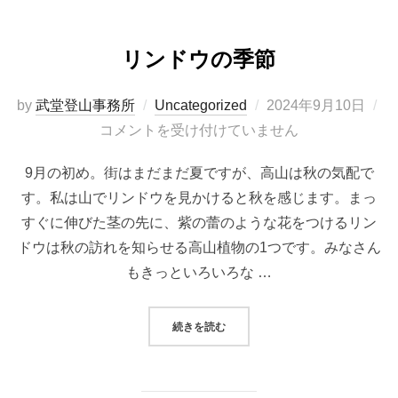
リンドウの季節
投
by
武堂登山事務所
Uncategorized
2024年9月10日
稿
コメントを受け付けていません
日:
9月の初め。街はまだまだ夏ですが、高山は秋の気配で
す。私は山でリンドウを見かけると秋を感じます。まっ
すぐに伸びた茎の先に、紫の蕾のような花をつけるリン
ドウは秋の訪れを知らせる高山植物の1つです。みなさん
もきっといろいろな …
“リンドウの季節”
続きを読む