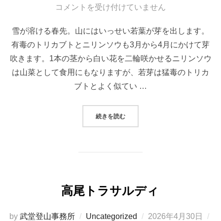
稿
コメントを受け付けていません
日:
雪が溶ける春先。山にはいっせい若葉が芽を出します。
有毒のトリカブトとニリンソウも3月から4月にかけて芽
吹きます。1本の茎から白い花を二輪咲かせるニリンソウ
は山菜として食用にもなりますが、若芽は猛毒のトリカ
ブトとよく似てい …
“トリカブトとニリンソウ（有毒植物
続きを読む
高尾トラサルディ
投
by
武堂登山事務所
Uncategorized
2026年4月30日