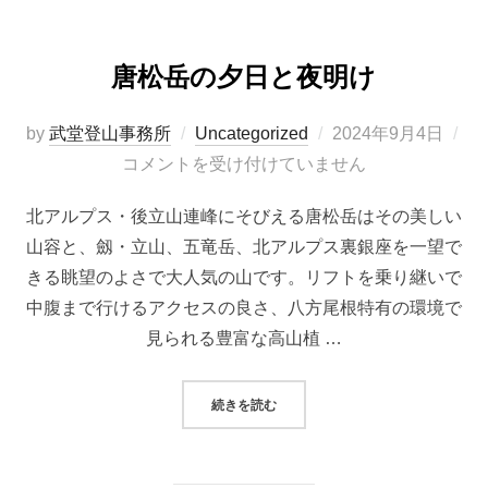
唐松岳の夕日と夜明け
投
by
武堂登山事務所
Uncategorized
2024年9月4日
稿
コメントを受け付けていません
日:
北アルプス・後立山連峰にそびえる唐松岳はその美しい
山容と、劔・立山、五竜岳、北アルプス裏銀座を一望で
きる眺望のよさで大人気の山です。リフトを乗り継いで
中腹まで行けるアクセスの良さ、八方尾根特有の環境で
見られる豊富な高山植 …
“唐松岳の夕日と夜明け”
続きを読む